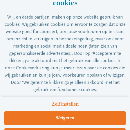
cookies
vacatures die bij je passen direct in je
mailbox!
Wij, en derde partijen, maken op onze website gebruik van
cookies. Wij gebruiken cookies om ervoor te zorgen dat onze
website goed functioneert, om jouw voorkeuren op te slaan,
om inzicht te verkrijgen in bezoekersgedrag, maar ook voor
marketing en social media doeleinden (laten zien van
gepersonaliseerde advertenties). Door op ‘Accepteren’ te
Stel job alert in
klikken, ga je akkoord met het gebruik van alle cookies. In
onze Cookieverklaring kun je meer lezen over de cookies die
wij gebruiken en kun je jouw voorkeuren opslaan of wijzigen.
Door ‘Weigeren’ te klikken ga je alleen akkoord met het
gebruik van functionele cookies.
Zelf instellen
De verhalen van onze medewerkers
Onze recruiters
Privacy
Cookies
Weigeren
DELA