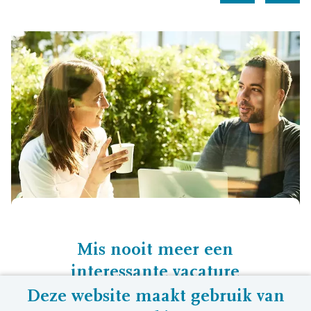
Mis nooit meer een
interessante vacature
Deze website maakt gebruik van
Stel een job alert in en ontvang de