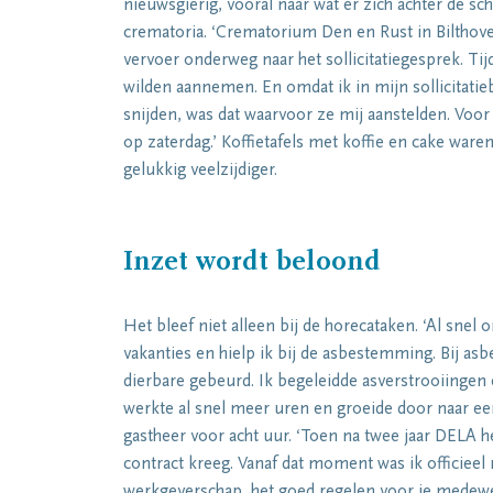
nieuwsgierig, vooral naar wat er zich achter de sc
crematoria. ‘Crematorium Den en Rust in Bilthoven
vervoer onderweg naar het sollicitatiegesprek. Tij
wilden aannemen. En omdat ik in mijn sollicitatieb
snijden, was dat waarvoor ze mij aanstelden. Voor
op zaterdag.’ Koffietafels met koffie en cake ware
gelukkig veelzijdiger.
Inzet wordt beloond
Het bleef niet alleen bij de horecataken. ‘Al snel o
vakanties en hielp ik bij de asbestemming. Bij a
dierbare gebeurd. Ik begeleidde asverstrooiingen
werkte al snel meer uren en groeide door naar ee
gastheer voor acht uur. ‘Toen na twee jaar DELA 
contract kreeg. Vanaf dat moment was ik officiee
werkgeverschap, het goed regelen voor je medewe