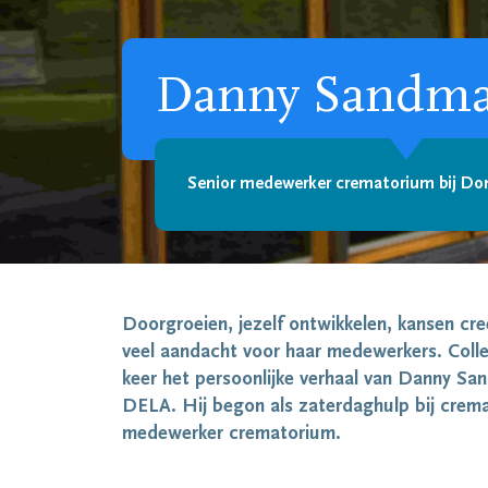
Danny Sandm
Senior medewerker crematorium bij Do
Doorgroeien, jezelf ontwikkelen, kansen cre
veel aandacht voor haar medewerkers. Colleg
keer het persoonlijke verhaal van Danny Sa
DELA. Hij begon als zaterdaghulp bij crem
medewerker crematorium.