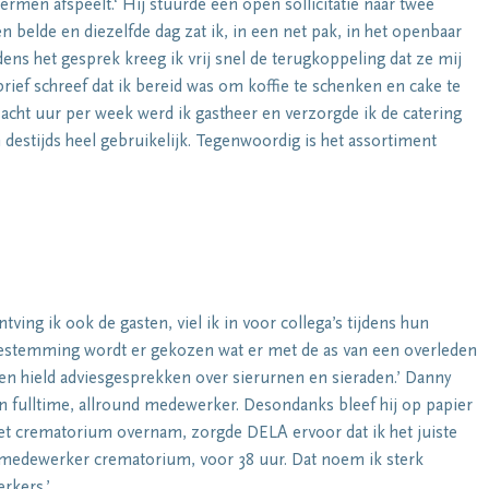
hermen afspeelt.‘ Hij stuurde een open sollicitatie naar twee
 belde en diezelfde dag zat ik, in een net pak, in het openbaar
dens het gesprek kreeg ik vrij snel de terugkoppeling dat ze mij
rief schreef dat ik bereid was om koffie te schenken en cake te
 acht uur per week werd ik gastheer en verzorgde ik de catering
n destijds heel gebruikelijk. Tegenwoordig is het assortiment
ntving ik ook de gasten, viel ik in voor collega’s tijdens hun
sbestemming wordt er gekozen wat er met de as van een overleden
 en hield adviesgesprekken over sierurnen en sieraden.’ Danny
n fulltime, allround medewerker. Desondanks bleef hij op papier
het crematorium overnam, zorgde DELA ervoor dat ik het juiste
l medewerker crematorium, voor 38 uur. Dat noem ik sterk
rkers.’