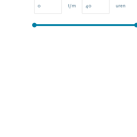
t/m
uren