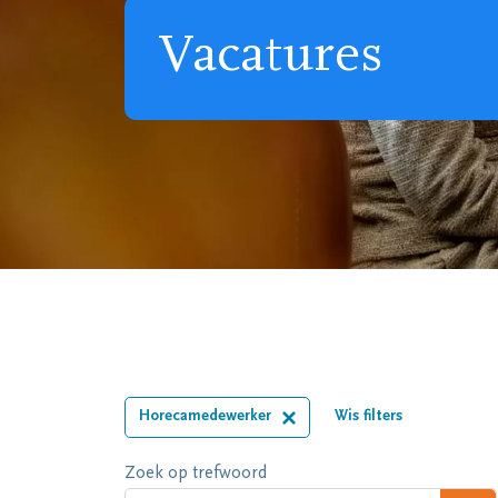
Vacatures
Horecamedewerker
Wis filters
Zoek op trefwoord