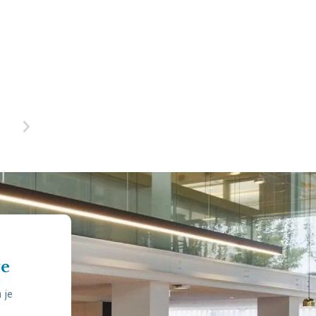
re
 je