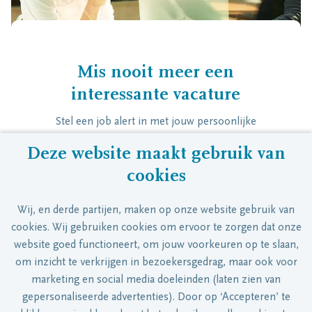
Mis nooit meer een
interessante vacature
Stel een job alert in met jouw persoonlijke
voorkeur functies en locaties. Zodra er een
Deze website maakt gebruik van
nieuwe vacature beschikbaar is die voldoet
cookies
aan jouw wensen, dan ontvang je van ons
het vacature overzicht in jouw mailbox.
Wij, en derde partijen, maken op onze website gebruik van
cookies. Wij gebruiken cookies om ervoor te zorgen dat onze
website goed functioneert, om jouw voorkeuren op te slaan,
om inzicht te verkrijgen in bezoekersgedrag, maar ook voor
marketing en social media doeleinden (laten zien van
gepersonaliseerde advertenties). Door op ‘Accepteren’ te
Stel job alert in