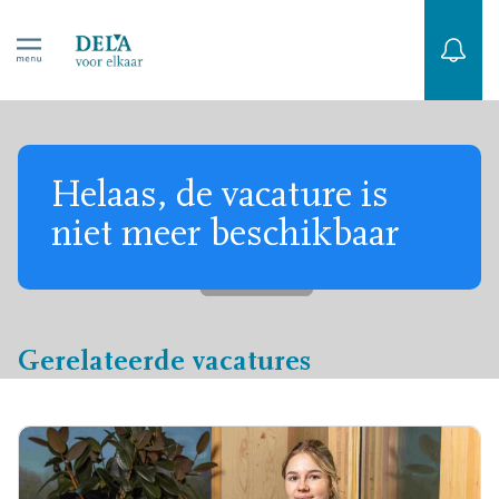
Helaas, de vacature is
niet meer beschikbaar
Gerelateerde vacatures