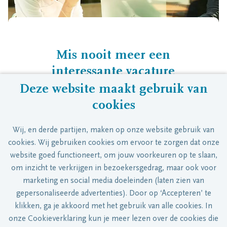
Mis nooit meer een
interessante vacature
Deze website maakt gebruik van
Stel een job alert in en ontvang de
cookies
vacatures die bij je passen direct in je
mailbox!
Wij, en derde partijen, maken op onze website gebruik van
cookies. Wij gebruiken cookies om ervoor te zorgen dat onze
website goed functioneert, om jouw voorkeuren op te slaan,
om inzicht te verkrijgen in bezoekersgedrag, maar ook voor
marketing en social media doeleinden (laten zien van
gepersonaliseerde advertenties). Door op ‘Accepteren’ te
Stel job alert in
klikken, ga je akkoord met het gebruik van alle cookies. In
onze Cookieverklaring kun je meer lezen over de cookies die